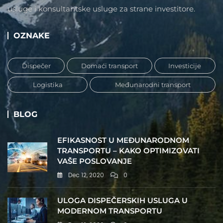
usluge i konsultantske usluge za strane investitore.
OZNAKE
Dispečer
Domaći transport
Investicije
Logistika
Međunarodni transport
BLOG
EFIKASNOST U MEĐUNARODNOM
TRANSPORTU – KAKO OPTIMIZOVATI
VAŠE POSLOVANJE
Dec 12, 2020
0
ULOGA DISPEČERSKIH USLUGA U
MODERNOM TRANSPORTU