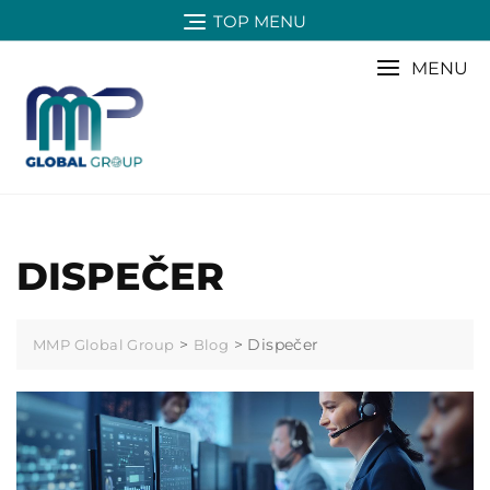
Skip
TOP MENU
to
content
MENU
DISPEČER
>
>
Dispečer
MMP Global Group
Blog